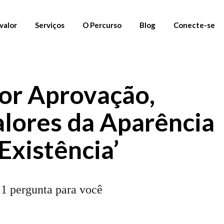
valor
Serviços
O Percurso
Blog
Conecte-se
01. Materiais Gratuitos
Newsletter
por Aprovação,
02. Percursos
Instagram
03. Mentoria
Linkedin
alores da Aparência
Fornecedores
Existência’
e 1 pergunta para você