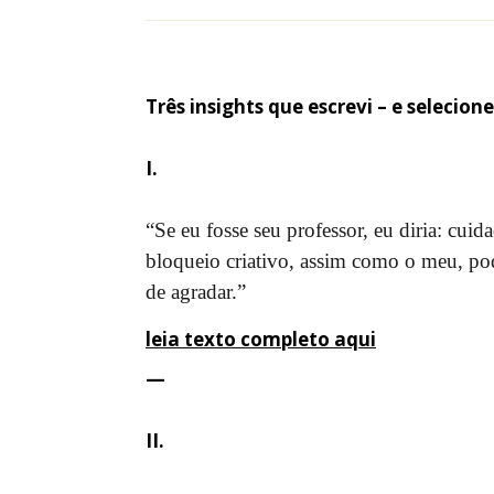
Três insights que escrevi – e selecione
I
.
“Se eu fosse seu professor, eu diria: cui
bloqueio criativo, assim como o meu, pod
de agradar.”
leia texto completo aqui
—
II.