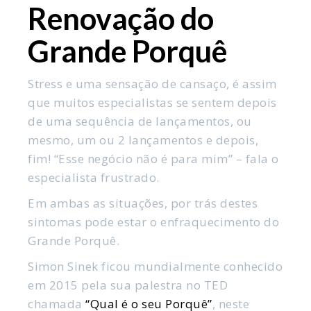
Renovação do
Grande Porquê
Stress e uma sensação de cansaço, é assim
que muitos especialistas se sentem depois
de uma sequência de lançamentos, ou
mesmo, um ou 2 lançamentos e depois,
fim! “Esse negócio não é para mim” – fala o
especialista frustrado.
Em ambas as situações, por trás destes
sintomas pode estar o enfraquecimento do
Grande Porquê.
Simon Sinek ficou mundialmente conhecido
em 2015 pela sua palestra no TED
chamada
“Qual é o seu Porquê”
, neste