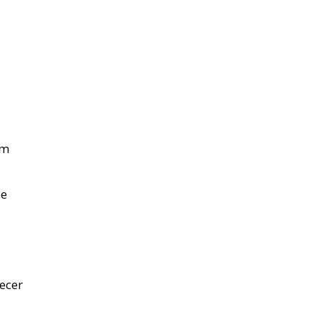
Um
se
ecer