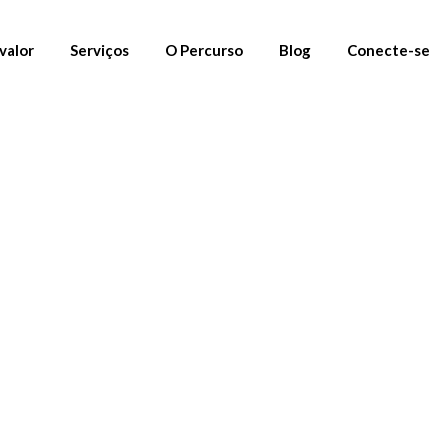
valor
Serviços
O Percurso
Blog
Conecte-se
01. Materiais Gratuitos
Newsletter
02. Percursos
Instagram
03. Mentoria
Linkedin
Fornecedores