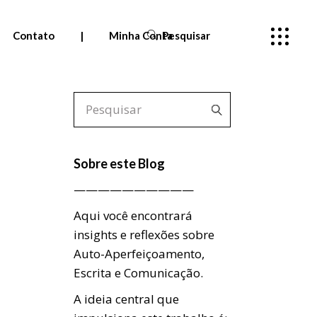
Contato
|
Minha Conta
Pesquisar
Pesquisar
Pedidos
por:
Meus cursos
—
Sobre este Blog
Entrar
——————————
Aqui você encontrará
insights e reflexões sobre
Auto-Aperfeiçoamento,
Escrita e Comunicação.
A ideia central que