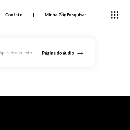
Contato
|
Minha Conta
Pesquisar
Pedidos
Aperfeiçoamento
Página do áudio
Meus cursos
—
Entrar