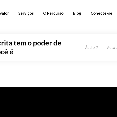
valor
Serviços
O Percurso
Blog
Conecte-se
01. Materiais Gratuitos
Newsletter
crita tem o poder de
Áudio 7
Auto-
02. Percursos
Instagram
cê é
03. Mentoria
Linkedin
Fornecedores