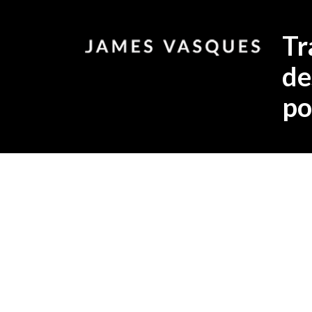
Tr
de
po