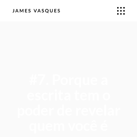
#7. Porque a
escrita tem o
poder de revelar
quem você é