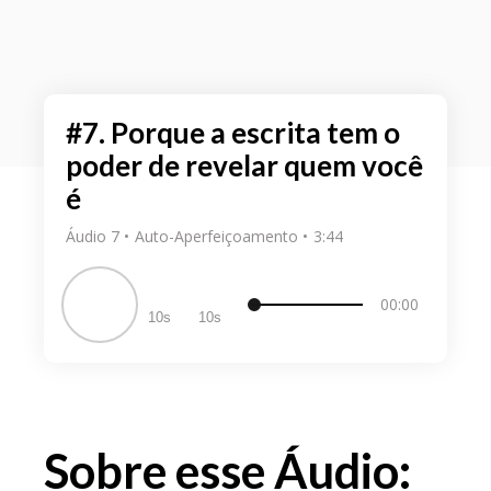
#7. Porque a escrita tem o
poder de revelar quem você
é
Áudio 7
Auto-Aperfeiçoamento
3:44
00:00
10
10
Sobre esse Áudio: