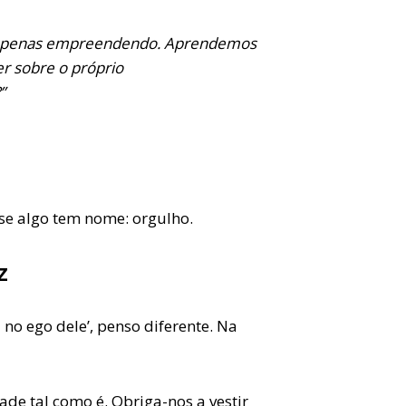
apenas empreendendo. Aprendemos
 sobre o próprio
”
sse algo tem nome: orgulho.
z
no ego dele’, penso diferente. Na
ade tal como é. Obriga-nos a vestir