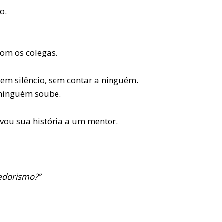
o.
com os colegas.
m silêncio, sem contar a ninguém.
 ninguém soube.
ou sua história a um mentor.
edorismo?”