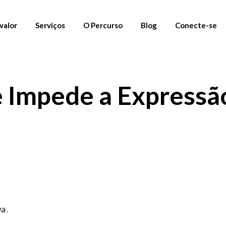
valor
Serviços
O Percurso
Blog
Conecte-se
01. Materiais Gratuitos
Newsletter
 Impede a Expressã
02. Percursos
Instagram
03. Mentoria
Linkedin
Fornecedores
a.