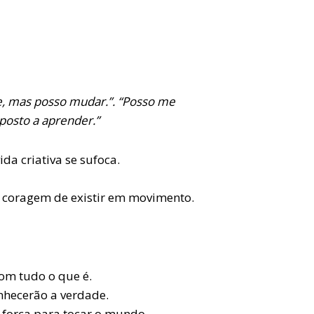
e, mas posso mudar.”. “Posso me
posto a aprender.”
ida criativa se sufoca.
é coragem de existir em movimento.
om tudo o que é.
nhecerão a verdade.
 força para tocar o mundo.