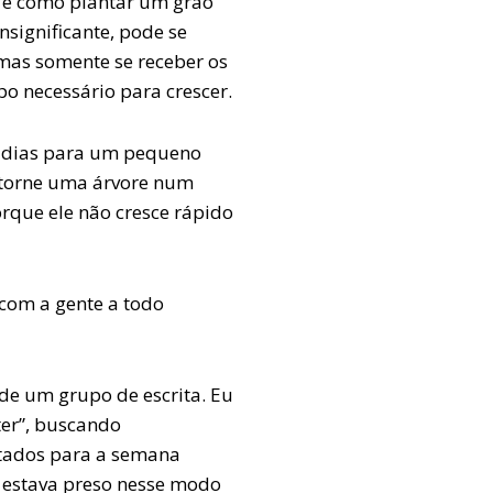
a é como plantar um grão
significante, pode se
mas somente se receber os
po necessário para crescer.
s dias para um pequeno
 torne uma árvore num
orque ele não cresce rápido
 com a gente a todo
de um grupo de escrita. Eu
er”, buscando
ltados para a semana
e estava preso nesse modo