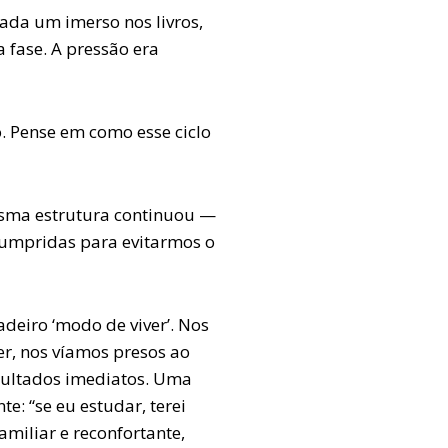
ada um imerso nos livros,
 fase. A pressão era
o. Pense em como esse ciclo
esma estrutura continuou —
cumpridas para evitarmos o
deiro ‘modo de viver’.
Nos
er, nos víamos presos ao
sultados imediatos.
Uma
e: “se eu estudar, terei
miliar e reconfortante,