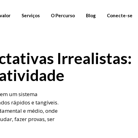
valor
Serviços
O Percurso
Blog
Conecte-se
01. Materiais Gratuitos
Newsletter
tativas Irrealistas:
02. Percursos
Instagram
03. Mentoria
Linkedin
iatividade
Fornecedores
 em um sistema
dos rápidos e tangíveis.
ndamental e médio, onde
dar, fazer provas, ser