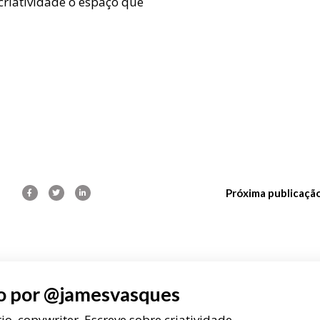
 criatividade o espaço que
Próxima publicaçã
o por
@jamesvasques
rio, copywriter. Escreve sobre criatividade,