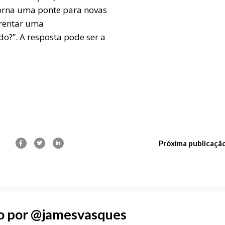
torna uma ponte para novas
frentar uma
ndo?”. A resposta pode ser a
Próxima publicaçã
o por
@jamesvasques