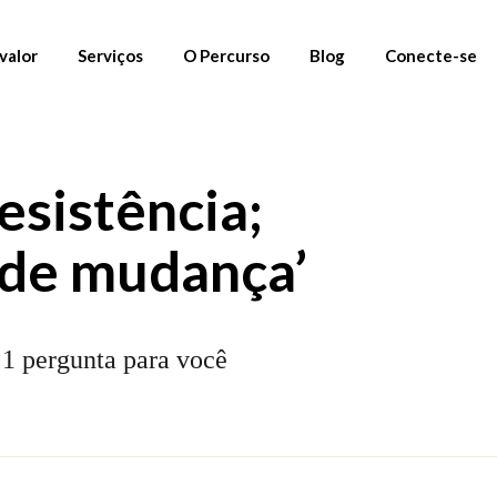
valor
Serviços
O Percurso
Blog
Conecte-se
01. Materiais Gratuitos
Newsletter
esistência;
02. Percursos
Instagram
03. Mentoria
Linkedin
 de mudança’
Fornecedores
e 1 pergunta para você