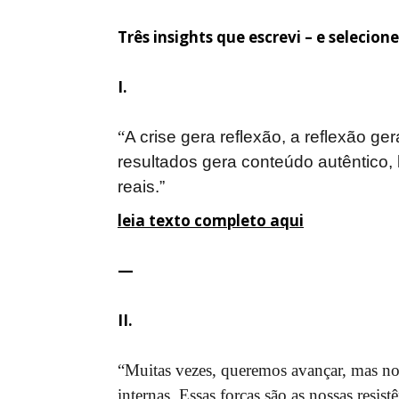
Três insights que escrevi – e selecione
I
.
“
A crise gera reflexão, a reflexão ge
resultados gera conteúdo autêntico
reais.”
leia texto completo aqui
—
II.
“Muitas vezes, queremos avançar, mas no
internas. Essas forças são as nossas resist