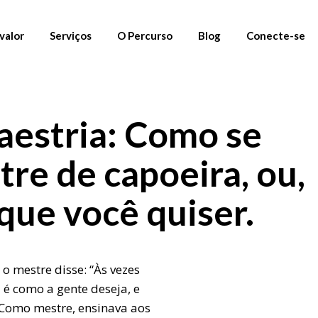
valor
Serviços
O Percurso
Blog
Conecte-se
01. Materiais Gratuitos
Newsletter
estria: Como se
02. Percursos
Instagram
03. Mentoria
Linkedin
re de capoeira, ou,
Fornecedores
que você quiser.
, o mestre disse: “Às vezes
 é como a gente deseja, e
 Como mestre, ensinava aos