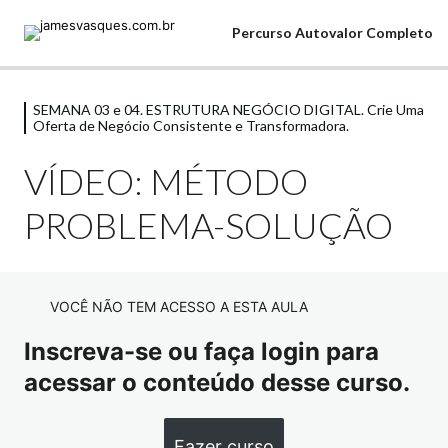
Percurso Autovalor Completo
SEMANA 03 e 04. ESTRUTURA NEGÓCIO DIGITAL. Crie Uma
Comece Aqui Sua Jornada
Oferta de Negócio Consistente e Transformadora.
6 aulas
SEMANA 01 e 02. FUNDAMENTOS DA
VÍDEO: MÉTODO
OFERTA. Comece a Posicionando a Sua
PROBLEMA-SOLUÇÃO
Oferta Para o Mercado
12 aulas
SEMANA 03 e 04. ESTRUTURA
NEGÓCIO DIGITAL. Crie Uma Oferta
VOCÊ NÃO TEM ACESSO A ESTA AULA
de Negócio Consistente e
Inscreva-se ou faça login para
Transformadora.
acessar o conteúdo desse curso.
Apresentação
Visualização
MAPA. Semana 03 e 04
Fazer curso