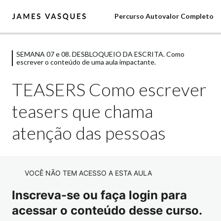
Percurso Autovalor Completo
SEMANA 07 e 08. DESBLOQUEIO DA ESCRITA. Como
Comece Aqui Sua Jornada
escrever o conteúdo de uma aula impactante.
6 aulas
SEMANA 01 e 02. FUNDAMENTOS DA
TEASERS Como escrever
OFERTA. Comece a Posicionando a Sua
teasers que chama
Oferta Para o Mercado
12 aulas
atenção das pessoas
SEMANA 03 e 04. ESTRUTURA
NEGÓCIO DIGITAL. Crie Uma Oferta
de Negócio Consistente e
Transformadora.
VOCÊ NÃO TEM ACESSO A ESTA AULA
29 aulas
Inscreva-se ou faça login para
SEMANA 05 e 06. PERSONAGEM
acessar o conteúdo desse curso.
ATRAENTE. Faça sua oferta fazer