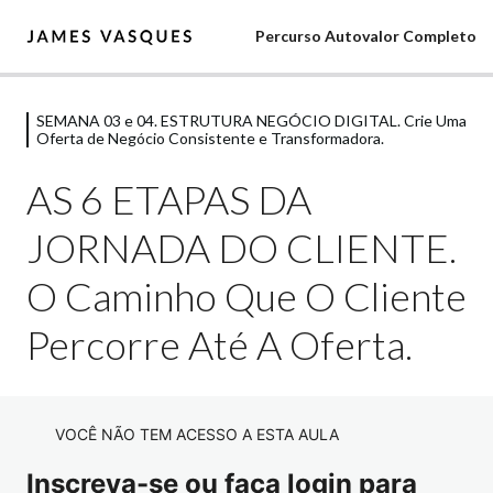
Percurso Autovalor Completo
SEMANA 03 e 04. ESTRUTURA NEGÓCIO DIGITAL. Crie Uma
Comece Aqui Sua Jornada
Oferta de Negócio Consistente e Transformadora.
6 aulas
SEMANA 01 e 02. FUNDAMENTOS DA
AS 6 ETAPAS DA
OFERTA. Comece a Posicionando a Sua
JORNADA DO CLIENTE.
Oferta Para o Mercado
12 aulas
O Caminho Que O Cliente
SEMANA 03 e 04. ESTRUTURA
NEGÓCIO DIGITAL. Crie Uma Oferta
Percorre Até A Oferta.
de Negócio Consistente e
Transformadora.
VOCÊ NÃO TEM ACESSO A ESTA AULA
Apresentação
Visualização
Inscreva-se ou faça login para
MAPA. Semana 03 e 04