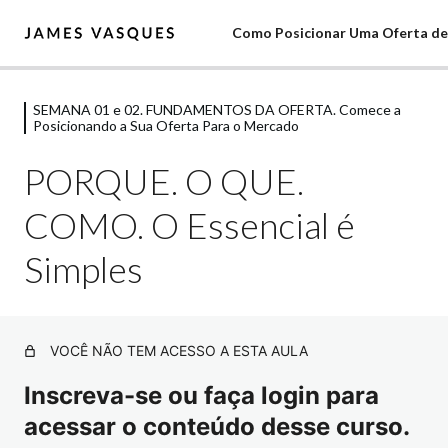
Como Posicionar Uma Oferta de
SEMANA 01 e 02. FUNDAMENTOS DA OFERTA. Comece a
COMECE AQUI
Posicionando a Sua Oferta Para o Mercado
6 aulas
SEMANA 01 e 02. FUNDAMENTOS DA
PORQUE. O QUE.
OFERTA. Comece a Posicionando a Sua
COMO. O Essencial é
Oferta Para o Mercado
Simples
Apresentação
MAPA.
A BIG PICTURE do Negócio Digital: Montando o
VOCÊ NÃO TEM ACESSO A ESTA AULA
Quebra-Cabeças com 5 Pilares Essenciais
Inscreva-se ou faça login para
ROTINA CRIATIVA O caminho da autotransformação.
acessar o conteúdo desse curso.
PERSONA. Conheça o seu cliente